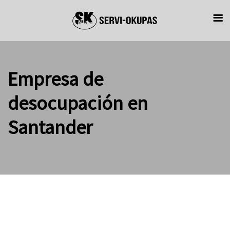
Skip
Skip
links
to
primary
navigation
Empresa de
Skip
to
desocupación en
content
Santander