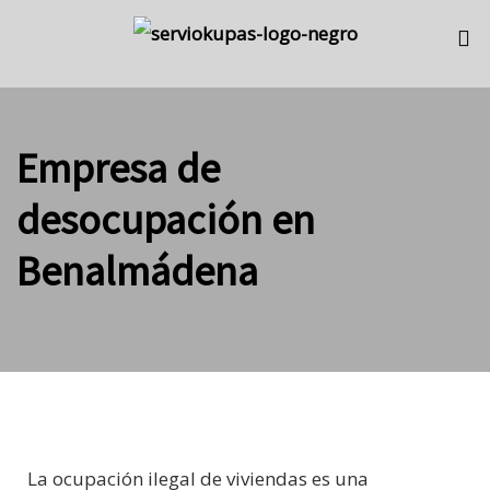
Skip
Skip
links
to
primary
navigation
Empresa de
Skip
to
desocupación en
content
Benalmádena
La ocupación ilegal de viviendas es una