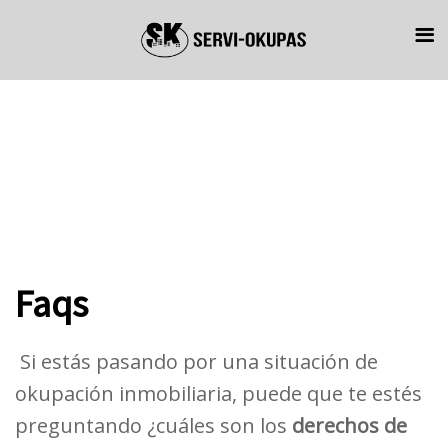
Skip
Skip
links
to
primary
navigation
Skip
to
content
Faqs
Si estás pasando por una situación de
okupación inmobiliaria, puede que te estés
preguntando ¿cuáles son los
derechos de