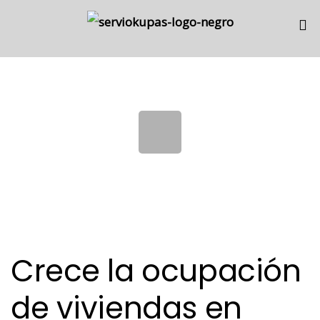
Skip
Skip
links
to
primary
navigation
Skip
to
content
Crece la ocupación
de viviendas en