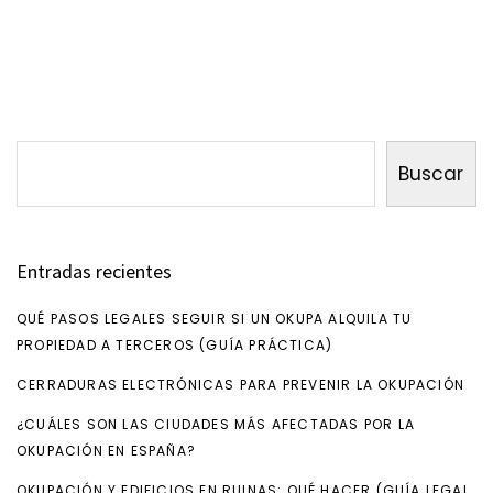
Archivos
Buscar
Buscar
Entradas recientes
QUÉ PASOS LEGALES SEGUIR SI UN OKUPA ALQUILA TU
PROPIEDAD A TERCEROS (GUÍA PRÁCTICA)
CERRADURAS ELECTRÓNICAS PARA PREVENIR LA OKUPACIÓN
¿CUÁLES SON LAS CIUDADES MÁS AFECTADAS POR LA
OKUPACIÓN EN ESPAÑA?
OKUPACIÓN Y EDIFICIOS EN RUINAS: QUÉ HACER (GUÍA LEGAL